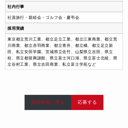
社内行事
社員旅⾏・親睦会・ゴルフ会・慶弔会
採⽤実績
東京都⽴荒川⼯業、都⽴⾜⽴⼯業、都⽴江東商業、都⽴荒
川商業、都⽴⾚⽻商業、都⽴⻘井、都⽴橘、都⽴⾜⽴新
⽥、私⽴安⽥学園、茨城県⽴佐⽵、⼭梨県⽴吉⽥、県⽴
桂、県⽴都留興譲館、県⽴富⼠河⼝湖、県⽴富⼠北稜、県
⽴⾕村⼯業、県⽴吉⽥商業、私⽴富⼠学苑など
採用情報に戻る
応募する