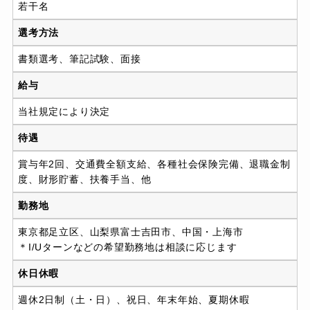
若⼲名
選考方法
書類選考、筆記試験、⾯接
給与
当社規定により決定
待遇
賞与年2回、交通費全額⽀給、各種社会保険完備、退職⾦制
度、財形貯蓄、扶養⼿当、他
勤務地
東京都⾜⽴区、⼭梨県富⼠吉⽥市、中国・上海市
＊I/Uターンなどの希望勤務地は相談に応じます
休日休暇
週休2⽇制（⼟・⽇）、祝⽇、年末年始、夏期休暇