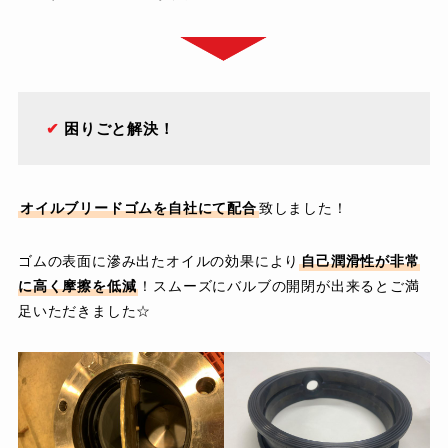
✔︎
困りごと解決！
オイルブリードゴムを自社にて配合
致しました！
ゴムの表面に滲み出たオイルの効果により
自己潤滑性が非常
に高く摩擦を低減
！
スムーズにバルブの開閉が出来るとご満
足いただきました☆