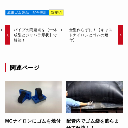
成形ゴム製品
配合設計
新技術
パイプの問題点を【一体
金型作らずに！【キャス
成型とジャバラ形状】で
トナイロンとゴムの焼
解決！
付】
関連ページ
MCナイロンにゴムを焼付
配管内でゴム袋を膨らま
せて解決！！