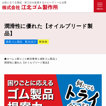
お役に立てる製品・加工法を提案するスピーディーな企業
MENU
潤滑性に優れた【オイルブリード製
品】
成形ゴム製品
配合設計
新技術
ホーム
困りごと解決事例
成形ゴム製品
潤滑性に優れた【オイルブリード製品】