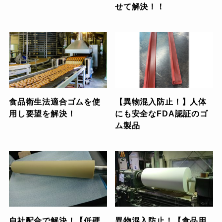
せて解決！！
食品衛生法適合ゴムを使
【異物混入防止！】人体
用し要望を解決！
にも安全なFDA認証のゴ
ム製品
自社配合で解決！【低硬
異物混入防止！【食品用