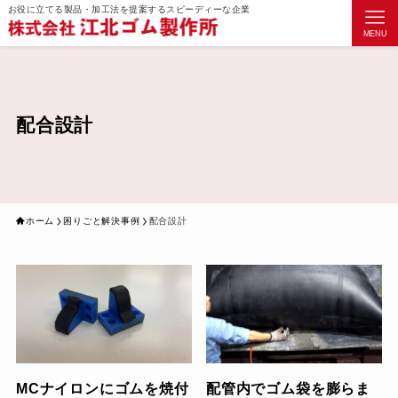
お役に立てる製品・加工法を提案するスピーディーな企業
MENU
配合設計
ホーム
困りごと解決事例
配合設計
MCナイロンにゴムを焼付
配管内でゴム袋を膨らま